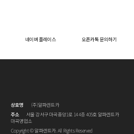
네이버 플레이스
오픈카톡 문의하기
상호명
(주)알파렌트카
주소
서울 강서구 마곡중앙1로 14 4층 405호 알파렌트카
마곡영업소
Copyright © 알파렌트카. All Rights Reserved